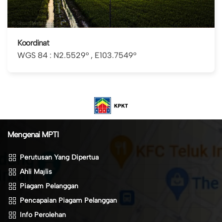
Koordinat
WGS 84 : N2.5529° , E103.7549°
Mengenai MPTI
Perutusan Yang Dipertua
Ahli Majlis
Piagam Pelanggan
Pencapaian Piagam Pelanggan
Info Perolehan