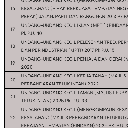
UNDANG-UNDANG KECIL (MENGKOMPAUN KESA
16
KESALAHAN) (PIHAK BERKUASA TEMPATAN NEGE
PERAK) JALAN, PARIT DAN BANGUNAN 2013 Pk.P.
UNDANG-UNDANG KECIL IKLAN (MPTI) (PINDAAN
17
Pk.P.U. 40
UNDANG-UNDANG KECIL PELESENAN TRED, PER
18
DAN PERINDUSTRIAN (MPTI) 2017 Pk.P.U. 15
UNDANG-UNDANG KECIL PENJAJA DAN GERAI (M
19
2020
UNDANG-UNDANG KECIL KERJA TANAH (MAJLIS
20
PERBANDARAN TELUK INTAN) 2022
UNDANG-UNDANG KECIL TAMAN (MAJLIS PERB
21
TELUK INTAN) 2025 Pk. P.U. 33.
UNDANG-UNDANG KECIL (MENGKOMPAUN KESA
22
KESALAHAN) (MAJLIS PERBANDARAN TELUKINT
KERAJAAN TEMPATAN (PINDAAN) 2025 PK. P.U. 3