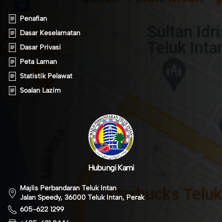
Penafian
Dasar Keselamatan
Dasar Privasi
Peta Laman
Statistik Pelawat
Soalan Lazim
Hubungi Kami
Majlis Perbandaran Teluk Intan
Jalan Speedy, 36000 Teluk Intan, Perak
605-622 1299