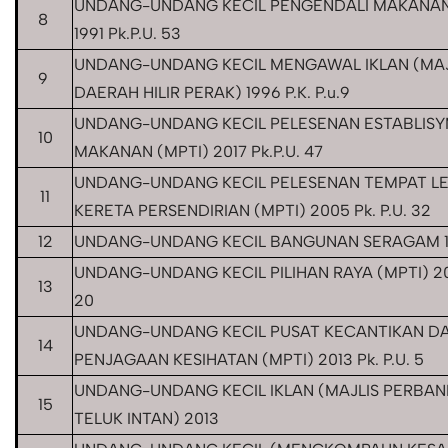
UNDANG-UNDANG KECIL PENGENDALI MAKANA
8
1991 Pk.P.U. 53
UNDANG-UNDANG KECIL MENGAWAL IKLAN (MAJ
9
DAERAH HILIR PERAK) 1996 P.K. P.u.9
UNDANG-UNDANG KECIL PELESENAN ESTABLIS
10
MAKANAN (MPTI) 2017 Pk.P.U. 47
UNDANG-UNDANG KECIL PELESENAN TEMPAT L
11
KERETA PERSENDIRIAN (MPTI) 2005 Pk. P.U. 32
12
UNDANG-UNDANG KECIL BANGUNAN SERAGAM 
UNDANG-UNDANG KECIL PILIHAN RAYA (MPTI) 201
13
20
UNDANG-UNDANG KECIL PUSAT KECANTIKAN D
14
PENJAGAAN KESIHATAN (MPTI) 2013 Pk. P.U. 5
UNDANG-UNDANG KECIL IKLAN (MAJLIS PERBA
15
TELUK INTAN) 2013