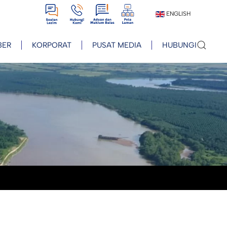
View
View
View
View
ENGLISH
BER
KORPORAT
PUSAT MEDIA
HUBUNGI