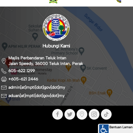
Hubungi Kami
Majlis Perbandaran Teluk Intan
Jalan Speedy, 36000 Teluk Intan, Perak
605-622 1299
+605-621 2446
admin[at]mpti[dot]gov[dot]my
aduan[at]mpti[dot]gov[dot]my