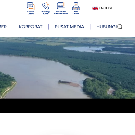
View
View
View
View
ENGLISH
BER
KORPORAT
PUSAT MEDIA
HUBUNGI