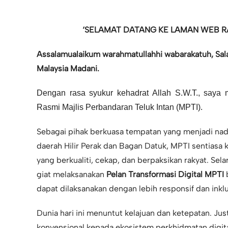
‘SELAMAT DATANG KE LAMAN WEB RA
Assalamualaikum warahmatullahhi wabarakatuh,
Sal
Malaysia Madani.
Dengan rasa syukur kehadrat Allah S.W.T., saya
Rasmi Majlis Perbandaran Teluk Intan (MPTI).
Sebagai pihak berkuasa tempatan yang menjadi na
daerah Hilir Perak dan Bagan Datuk, MPTI sentias
yang berkualiti, cekap, dan berpaksikan rakyat. Sel
giat melaksanakan
Pelan
Transformasi Digital MPTI
dapat dilaksanakan dengan lebih responsif dan inklu
Dunia hari ini menuntut kelajuan dan ketepatan. Ju
konvensional kepada ekosistem perkhidmatan digit