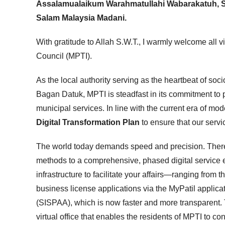
Assalamualaikum Warahmatullahi Wabarakatuh, Sa
Salam Malaysia Madani.
With gratitude to Allah S.W.T., I warmly welcome all vis
Council (MPTI).
As the local authority serving as the heartbeat of soc
Bagan Datuk, MPTI is steadfast in its commitment to pr
municipal services. In line with the current era of mo
Digital Transformation Plan
to ensure that our serv
The world today demands speed and precision. Theref
methods to a comprehensive, phased digital service e
infrastructure to facilitate your affairs—ranging fro
business license applications via the MyPatil appli
(SISPAA), which is now faster and more transparent. Th
virtual office that enables the residents of MPTI to 