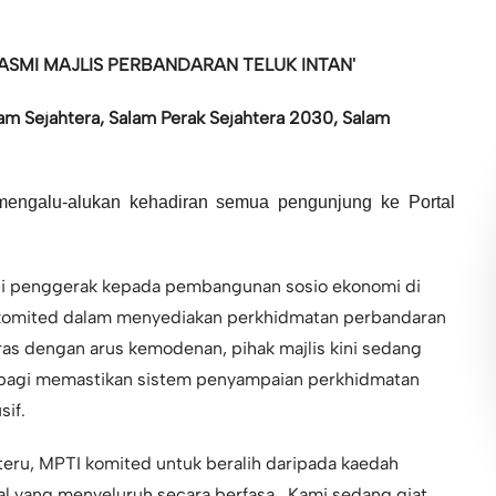
SMI MAJLIS PERBANDARAN TELUK INTAN'
am Sejahtera,
Salam Perak Sejahtera 2030,
Salam
 mengalu-alukan kehadiran semua pengunjung ke Portal
di penggerak kepada pembangunan sosio ekonomi di
a komited dalam menyediakan perkhidmatan perbandaran
aras dengan arus kemodenan, pihak majlis kini sedang
bagi memastikan sistem penyampaian perkhidmatan
sif.
steru, MPTI komited untuk beralih daripada kaedah
al yang menyeluruh secara berfasa. Kami sedang giat