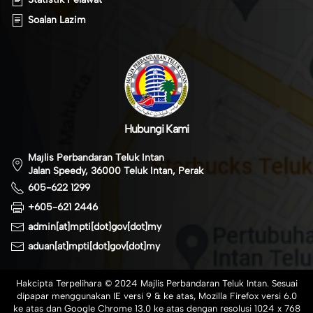
Soalan Lazim
Hubungi Kami
Majlis Perbandaran Teluk Intan
Jalan Speedy, 36000 Teluk Intan, Perak
605-622 1299
+605-621 2446
admin[at]mpti[dot]gov[dot]my
aduan[at]mpti[dot]gov[dot]my
Hakcipta Terpelihara © 2024 Majlis Perbandaran Teluk Intan. Sesuai
dipapar menggunakan IE versi 9 & ke atas, Mozilla Firefox versi 6.0
ke atas dan Google Chrome 13.0 ke atas dengan resolusi 1024 x 768