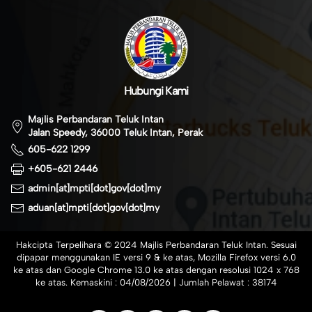
Hubungi Kami
Majlis Perbandaran Teluk Intan
Jalan Speedy, 36000 Teluk Intan, Perak
605-622 1299
+605-621 2446
admin[at]mpti[dot]gov[dot]my
aduan[at]mpti[dot]gov[dot]my
Hakcipta Terpelihara © 2024 Majlis Perbandaran Teluk Intan. Sesuai
dipapar menggunakan IE versi 9 & ke atas, Mozilla Firefox versi 6.0
ke atas dan Google Chrome 13.0 ke atas dengan resolusi 1024 x 768
ke atas. Kemaskini :
04/08/2026
| Jumlah Pelawat :
38174