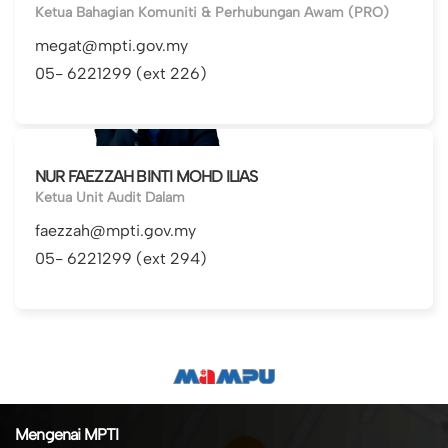
Ketua Bahagian Komuniti & Perhubungan Awam (PRO)
megat@mpti.gov.my
05- 6221299 (ext 226)
NUR FAEZZAH BINTI MOHD ILIAS
Ketua Unit Audit Dalam
faezzah@mpti.gov.my
05- 6221299 (ext 294)
Mengenai MPTI