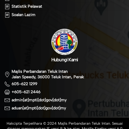
Statistik Pelawat
Soalan Lazim
Hubungi Kami
Majlis Perbandaran Teluk Intan
Jalan Speedy, 36000 Teluk Intan, Perak
605-622 1299
+605-621 2446
admin[at]mpti[dot]gov[dot]my
aduan[at]mpti[dot]gov[dot]my
Hakcipta Terpelihara © 2024 Majlis Perbandaran Teluk Intan. Sesuai
dipapar menggunakan IE versi 9 & ke atas, Mozilla Firefox versi 6.0