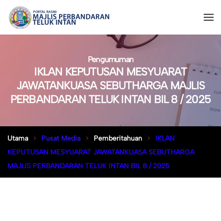
Pengumuman
IKLAN KEPUTUSAN MESYUARAT
JAWATANKUASA SEBUTHARGA MAJLIS
PERBANDARAN TELUK INTAN BIL 8 / 2025
Utama
Pusat Media
Pemberitahuan
IKLAN
KEPUTUSAN MESYUARAT JAWATANKUASA SEBUTHARGA
MAJLIS PERBANDARAN TELUK INTAN BIL 8 / 2025