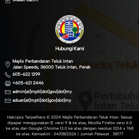
Hubungi Kami
Majlis Perbandaran Teluk Intan
Jalan Speedy, 36000 Teluk Intan, Perak
605-622 1299
+605-621 2446
admin[at]mpti[dot]gov[dot]my
aduan[at]mpti[dot]gov[dot]my
Hakcipta Terpelihara © 2024 Majlis Perbandaran Teluk Intan. Sesuai
dipapar menggunakan IE versi 9 & ke atas, Mozilla Firefox versi 6.0
ke atas dan Google Chrome 13.0 ke atas dengan resolusi 1024 x 768
ke atas. Kemaskini :
04/08/2026
| Jumlah Pelawat :
38177