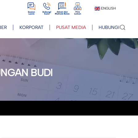
View
View
View
View
ENGLISH
BER
KORPORAT
PUSAT MEDIA
HUBUNGI
UNGAN BUDI