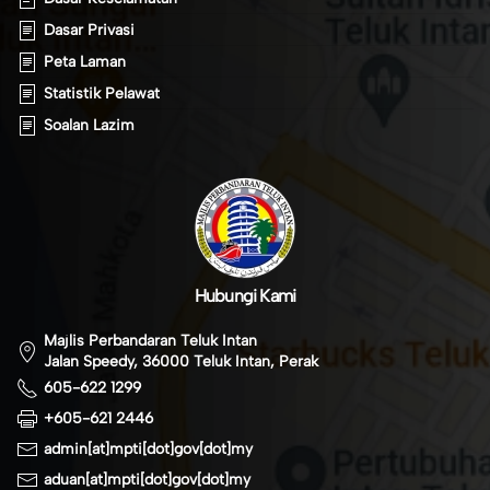
Dasar Privasi
Peta Laman
Statistik Pelawat
Soalan Lazim
Hubungi Kami
Majlis Perbandaran Teluk Intan
Jalan Speedy, 36000 Teluk Intan, Perak
605-622 1299
+605-621 2446
admin[at]mpti[dot]gov[dot]my
aduan[at]mpti[dot]gov[dot]my