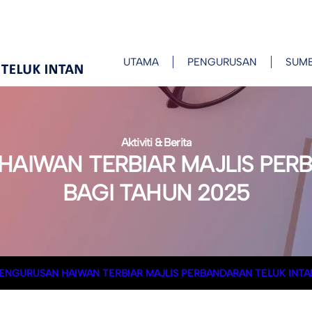
UTAMA
PENGURUSAN
SUM
Aktiviti & Berita
AIWAN TERBIAR MAJLIS PER
BAGI TAHUN 2025
ENGURUSAN HAIWAN TERBIAR MAJLIS PERBANDARAN TELUK INTA