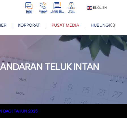
View
View
View
View
ENGLISH
BER
KORPORAT
PUSAT MEDIA
HUBUNGI
BANDARAN TELUK INTAN
N BAGI TAHUN 2025