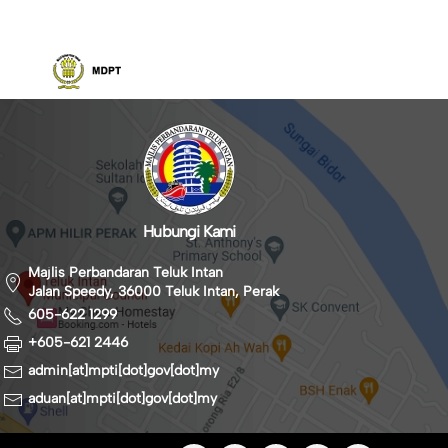
Hubungi Kami
Majlis Perbandaran Teluk Intan
Jalan Speedy, 36000 Teluk Intan, Perak
605-622 1299
+605-621 2446
admin[at]mpti[dot]gov[dot]my
aduan[at]mpti[dot]gov[dot]my