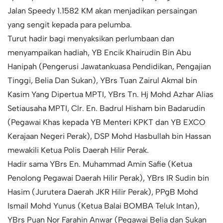
Jalan Speedy 1.1582 KM akan menjadikan persaingan
yang sengit kepada para pelumba.
Turut hadir bagi menyaksikan perlumbaan dan
menyampaikan hadiah, YB Encik Khairudin Bin Abu
Hanipah (Pengerusi Jawatankuasa Pendidikan, Pengajian
Tinggi, Belia Dan Sukan), YBrs Tuan Zairul Akmal bin
Kasim Yang Dipertua MPTI, YBrs Tn. Hj Mohd Azhar Alias
Setiausaha MPTI, Clr. En. Badrul Hisham bin Badarudin
(Pegawai Khas kepada YB Menteri KPKT dan YB EXCO
Kerajaan Negeri Perak), DSP Mohd Hasbullah bin Hassan
mewakili Ketua Polis Daerah Hilir Perak.
Hadir sama YBrs En. Muhammad Amin Safie (Ketua
Penolong Pegawai Daerah Hilir Perak), YBrs IR Sudin bin
Hasim (Jurutera Daerah JKR Hilir Perak), PPgB Mohd
Ismail Mohd Yunus (Ketua Balai BOMBA Teluk Intan),
YBrs Puan Nor Farahin Anwar (Pegawai Belia dan Sukan