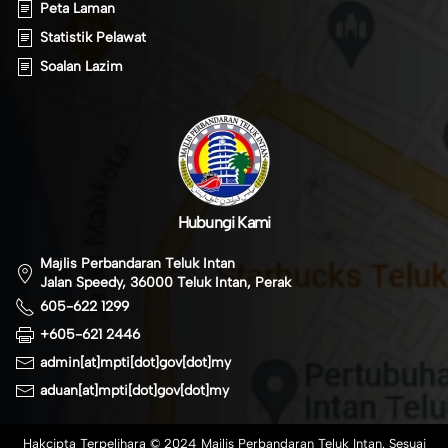
Peta Laman
Statistik Pelawat
Soalan Lazim
Hubungi Kami
Majlis Perbandaran Teluk Intan
Jalan Speedy, 36000 Teluk Intan, Perak
605-622 1299
+605-621 2446
admin[at]mpti[dot]gov[dot]my
aduan[at]mpti[dot]gov[dot]my
Hakcipta Terpelihara © 2024 Majlis Perbandaran Teluk Intan. Sesuai