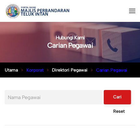
Hubungi Kami
Carian Pegawai
Utama
Korporat
Direktori Pegawai
Carian Pegawai
Cari
Reset