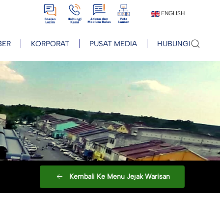
View
View
View
View
ENGLISH
BER
KORPORAT
PUSAT MEDIA
HUBUNGI
Kembali Ke Menu Jejak Warisan