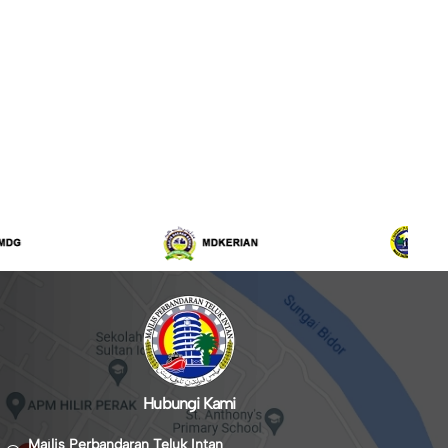
Hubungi Kami
Majlis Perbandaran Teluk Intan