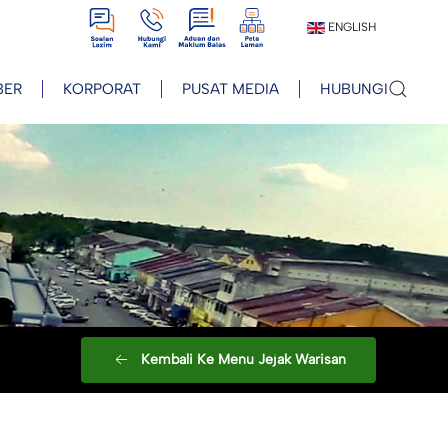
View
View
View
View
ENGLISH
BER
KORPORAT
PUSAT MEDIA
HUBUNGI
Kembali Ke Menu Jejak Warisan