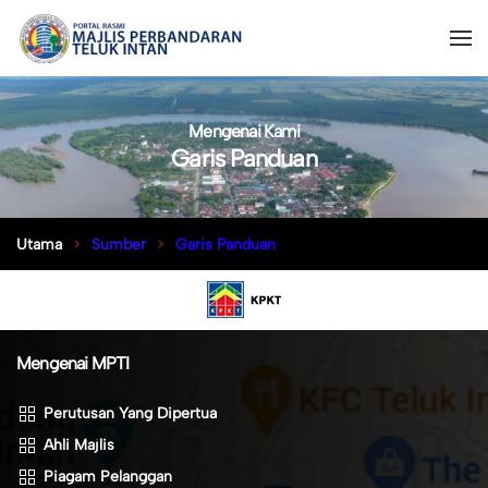
Mengenai Kami
Garis Panduan
Utama
Sumber
Garis Panduan
Mengenai MPTI
Perutusan Yang Dipertua
Ahli Majlis
Piagam Pelanggan