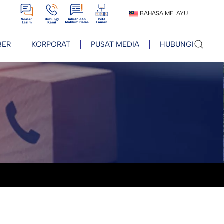
View
View
View
View
BAHASA MELAYU
BER
KORPORAT
PUSAT MEDIA
HUBUNGI