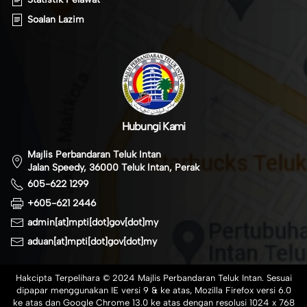
Soalan Lazim
Hubungi Kami
Majlis Perbandaran Teluk Intan
Jalan Speedy, 36000 Teluk Intan, Perak
605-622 1299
+605-621 2446
admin[at]mpti[dot]gov[dot]my
aduan[at]mpti[dot]gov[dot]my
Hakcipta Terpelihara © 2024 Majlis Perbandaran Teluk Intan. Sesuai
dipapar menggunakan IE versi 9 & ke atas, Mozilla Firefox versi 6.0
ke atas dan Google Chrome 13.0 ke atas dengan resolusi 1024 x 768