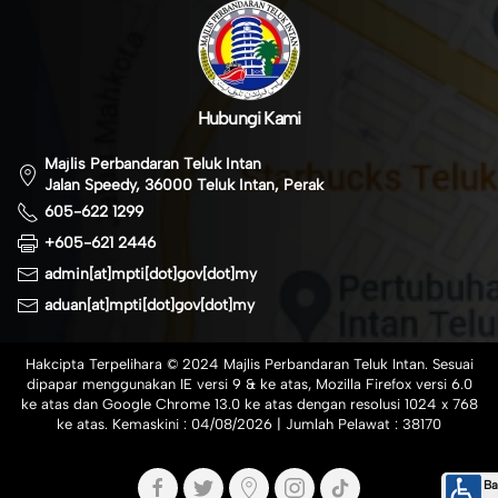
Hubungi Kami
Majlis Perbandaran Teluk Intan
Jalan Speedy, 36000 Teluk Intan, Perak
605-622 1299
+605-621 2446
admin[at]mpti[dot]gov[dot]my
aduan[at]mpti[dot]gov[dot]my
Hakcipta Terpelihara © 2024 Majlis Perbandaran Teluk Intan. Sesuai
dipapar menggunakan IE versi 9 & ke atas, Mozilla Firefox versi 6.0
ke atas dan Google Chrome 13.0 ke atas dengan resolusi 1024 x 768
ke atas. Kemaskini :
04/08/2026
| Jumlah Pelawat :
38170