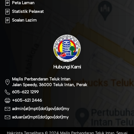
Peta Laman
Statistik Pelawat
Soalan Lazim
Hubungi Kami
Majlis Perbandaran Teluk Intan
Jalan Speedy, 36000 Teluk Intan, Perak
605-622 1299
+605-621 2446
admin[at]mpti[dot]gov[dot]my
aduan[at]mpti[dot]gov[dot]my
Hakcipta Terpelihara © 2024 Majlis Perbandaran Teluk Intan. Sesuai