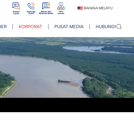
View
View
View
View
BAHASA MELAYU
BER
KORPORAT
PUSAT MEDIA
HUBUNGI