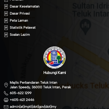
Dasar Keselamatan
Dasar Privasi
Peta Laman
Statistik Pelawat
Soalan Lazim
Hubungi Kami
Majlis Perbandaran Teluk Intan
Jalan Speedy, 36000 Teluk Intan, Perak
605-622 1299
+605-621 2446
admin[at]mpti[dot]gov[dot]my