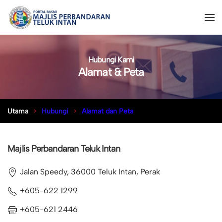
Hubungi Kami
Alamat & Peta
Utama
Hubungi
Alamat dan Peta
Majlis Perbandaran Teluk Intan
Jalan Speedy, 36000 Teluk Intan, Perak
+605-622 1299
+605-621 2446