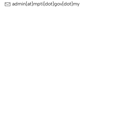
admin[at]mpti[dot]gov[dot]my