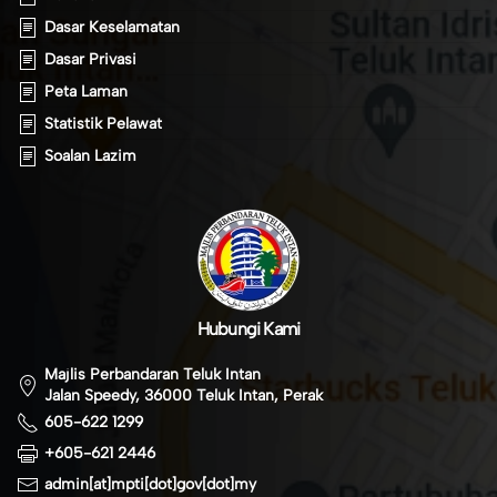
Dasar Keselamatan
Dasar Privasi
Peta Laman
Statistik Pelawat
Soalan Lazim
Hubungi Kami
Majlis Perbandaran Teluk Intan
Jalan Speedy, 36000 Teluk Intan, Perak
605-622 1299
+605-621 2446
admin[at]mpti[dot]gov[dot]my