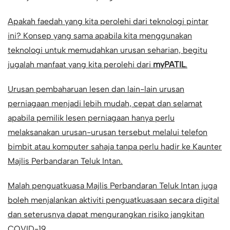
Apakah faedah yang kita perolehi dari teknologi pintar
ini? Konsep yang sama apabila kita menggunakan
teknologi untuk memudahkan urusan seharian, begitu
jugalah manfaat yang kita perolehi dari
myPATIL
.
Urusan pembaharuan lesen dan lain-lain urusan
perniagaan menjadi lebih mudah, cepat dan selamat
apabila pemilik lesen perniagaan hanya perlu
melaksanakan urusan-urusan tersebut melalui telefon
bimbit atau komputer sahaja tanpa perlu hadir ke Kaunter
Majlis Perbandaran Teluk Intan.
Malah penguatkuasa Majlis Perbandaran Teluk Intan juga
boleh menjalankan aktiviti penguatkuasaan secara digital
dan seterusnya dapat mengurangkan risiko jangkitan
COVID-19.